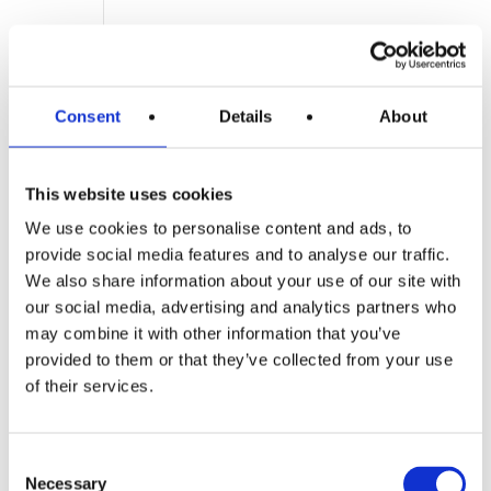
Resultados que
Consent
Details
About
Impactan
Nuestra promesa es
This website uses cookies
entregarte resultados que
We use cookies to personalise content and ads, to
transformen tu sonrisa y
provide social media features and to analyse our traffic.
mejoren tu calidad de vida.
We also share information about your use of our site with
Ya sea a través de
our social media, advertising and analytics partners who
tratamientos estéticos
may combine it with other information that you’ve
dentales, restaurativos o
provided to them or that they’ve collected from your use
preventivos, trabajamos
of their services.
para lograr resultados
duraderos y significativos.
Consent
Necessary
Selection