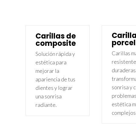
Carill
Carillas de
porce
composite
Carillas m
Solución rápida y
resistente
estética para
duraderas
mejorar la
transforma
apariencia de tus
sonrisa y 
dientes y lograr
problemas
una sonrisa
estética 
radiante.
complejos