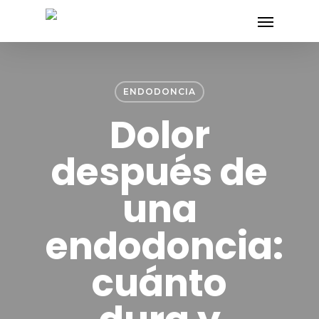
Skip
Menu
to
main
content
ENDODONCIA
Dolor
después de
una
endodoncia:
cuánto