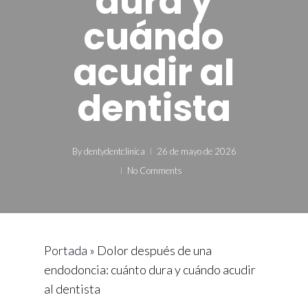
dura y
cuándo
acudir al
dentista
By
dentydentclinica
26 de mayo de 2026
No Comments
Portada
»
Dolor después de una
endodoncia: cuánto dura y cuándo acudir
al dentista