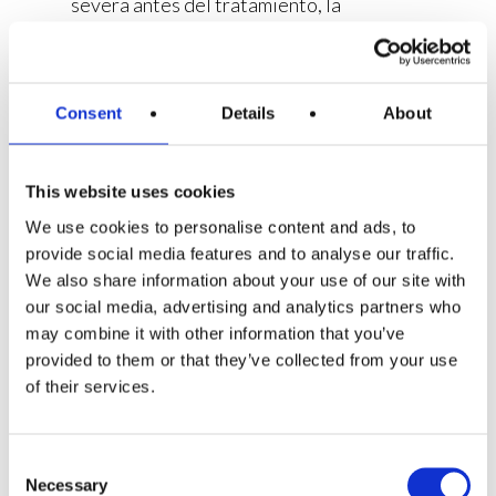
severa antes del tratamiento, la
recuperación puede ser más lenta.
Sobrecarga al morder
Consent
Details
About
En ocasiones el diente queda
ligeramente alto tras la reconstrucción y
This website uses cookies
genera molestias al cerrar la boca.
We use cookies to personalise content and ads, to
provide social media features and to analyse our traffic.
Conductos complejos
We also share information about your use of our site with
our social media, advertising and analytics partners who
Algunas piezas dentales tienen
may combine it with other information that you’ve
anatomías más complejas, lo que puede
provided to them or that they’ve collected from your use
hacer que el proceso inflamatorio dure un
of their services.
poco más.
Consent
Consejos para
Necessary
Selection