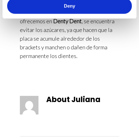
alimentos que no favorecen a la
Deny
ortodoncia. Entre los consejos que os
ofrecemos en
Denty Dent
, se encuentra
evitar los azúcares, ya que hacen que la
placa se acumule alrededor de los
brackets y manchen o dañen de forma
permanente los dientes.
About
Juliana