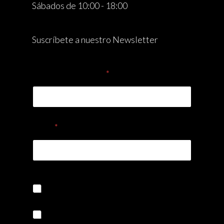
Sábados de 10:00 - 18:00
Suscríbete a nuestro Newsletter
Nombre Completo
*
Email
*
Quiero suscribirme a la Newsletter
Acepto la política de privacidad y