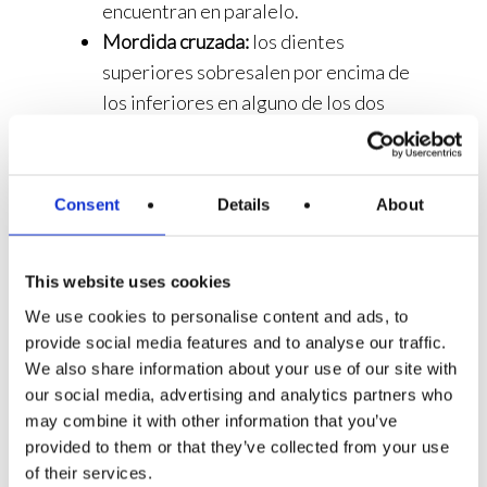
encuentran en paralelo.
Mordida cruzada:
los dientes
superiores sobresalen por encima de
los inferiores en alguno de los dos
extremos de la bancada, quedando
por dentro respecto a los inferiores
del otro lado.
Consent
Details
About
Mordida borde a borde:
es un
problema dental a caballo entre la
This website uses cookies
mordida cruzada y la normal. Por ello,
no es tan grave como la anterior
We use cookies to personalise content and ads, to
provide social media features and to analyse our traffic.
deformación, ya que solo produce que
We also share information about your use of our site with
las cúspides de los dientes contacten
our social media, advertising and analytics partners who
en sus bordes.
may combine it with other information that you’ve
Mordida cubierta:
la bancada dental
provided to them or that they’ve collected from your use
superior cubren más de la mitad de
of their services.