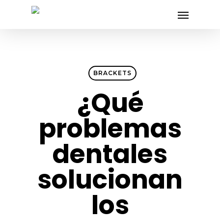
Skip
Menu
to
main
content
BRACKETS
¿Qué
problemas
dentales
solucionan
los