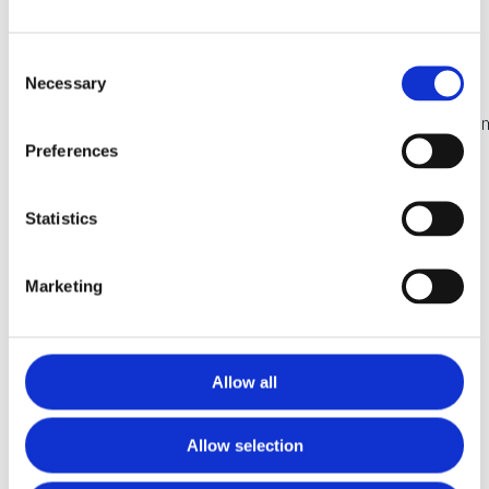
los inferiores al cerrar la boca,
rozando en ocasiones las encías.
Consent
Diastemas:
esta es la denominación
Necessary
Selection
que recibe la separación entre los
dientes, normalmente las dos palas
Preferences
superiores. Aunque
últimamente
y
celebrities
Statistics
personalidades del mundo de la moda
promocionan este defecto como
natural, lo cierto es que en la edad
Marketing
adulta no debería existir.
Cabe destacar, que para evitar
Allow all
problemas dentales adicionales
llevando
brackets
, es necesario seguir
Allow selection
siempre una dieta sana, y evitar comer