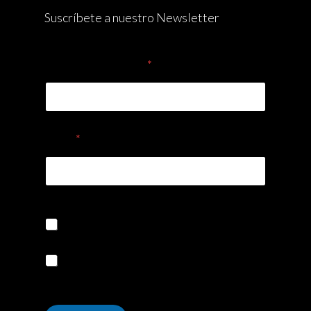
Suscríbete a nuestro Newsletter
Nombre Completo
*
Email
*
Quiero suscribirme a la Newsletter
Acepto la política de privacidad y
cookies