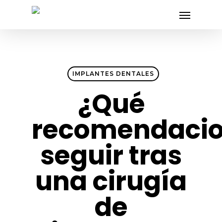
Skip
Menu
to
main
content
IMPLANTES DENTALES
¿Qué
recomendaci
seguir tras
una cirugía
de