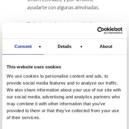
ayudarte con algunas almohadas.
Evita hacer deporte y cualquier
actividad física durante el post
operatorio . Espera por lo menos 7
Consent
Details
About
días antes de volver a practicarlo.
La higiene dental tras
This website uses cookies
una cirugía de implantes
dentales
We use cookies to personalise content and ads, to
provide social media features and to analyse our traffic.
Mantener una correcta higiene dental es
We also share information about your use of our site with
fundamental durante el post operatorio,
our social media, advertising and analytics partners who
pero hay que cuidar que esto no interfiera
may combine it with other information that you’ve
provided to them or that they’ve collected from your use
en la recuperación y el cierre de heridas.
of their services.
Espera por lo menos 12 horas para volver